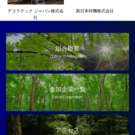
デコラテック ジャパン株式会
新日本特機株式会社
社
組合概要
Outline of Association
参加企業一覧
List of Corporation
アクセス