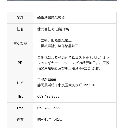
業種
輸送機器部品製造
社名
株式会社 杉山製作所
・二輪、四輪部品加工
主な製品
・機械設計、製作部品加工
自動化による省力化で低コストを実現したミッ
PR
ションギヤー、マシニングの精密加工。加工設
備の周辺機器及び加工冶具等の設計製作。
〒432-8006
住所
静岡県浜松市中央区大久保町1227-10
TEL
053-482-3555
FAX
053-482-3588
創業
昭和45年4月1日