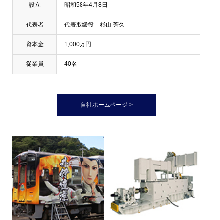
設立
昭和58年4月8日
代表者
代表取締役 杉山 芳久
資本金
1,000万円
従業員
40名
自社ホームページ >