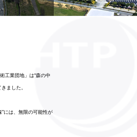
。
術工業団地」は“森の中
てきました。
森”には、無限の可能性が