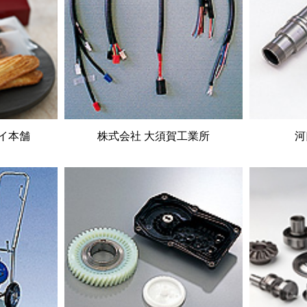
イ本舗
株式会社 大須賀工業所
河