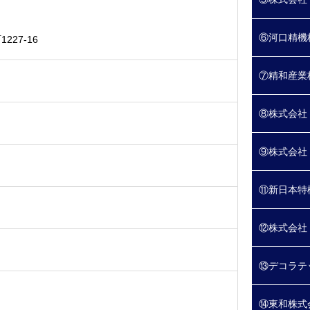
⑥河口精機
27-16
⑦精和産業
⑧株式会社
⑨株式会社
⑪新日本特
⑫株式会社
⑬デコラテ
⑭東和株式