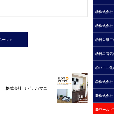
⑮株式会社
⑯株式会社 
ージ >
⑰日栄紙工
⑱日星電気
⑲ハマニ化
⑳株式会社
株式会社 リビナハマニ
㉑株式会社
㉒ワールド