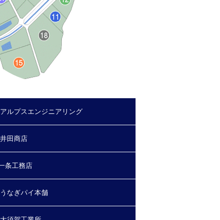
 アルプスエンジニアリング
 井田商店
一条工務店
 うなぎパイ本舗
 大須賀工業所