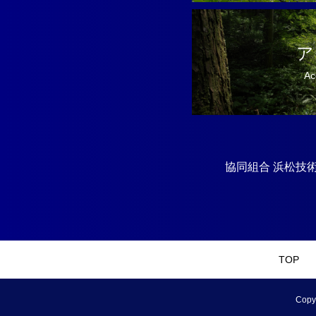
ア
Ac
協同組合 浜松技術工
TOP
Copy