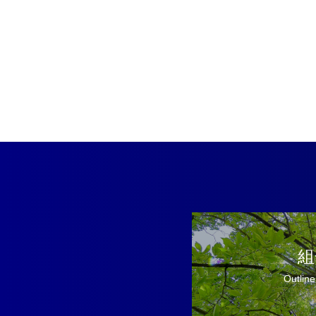
組
Outline