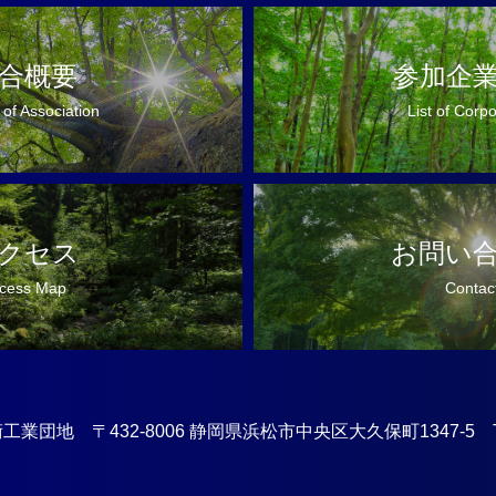
合概要
参加企
 of Association
List of Corp
クセス
お問い
cess Map
Contac
業団地 〒432-8006 静岡県浜松市中央区大久保町1347-5 TEL:0