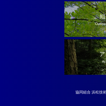
組
Outline
ア
Ac
協同組合 浜松技術工